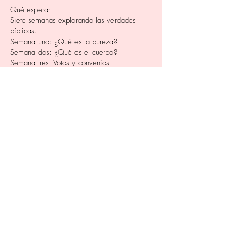
Qué esperar
Siete semanas explorando las verdades
bíblicas.
Semana uno: ¿Qué es la pureza?
Semana dos: ¿Qué es el cuerpo?
Semana tres: Votos y convenios
Semana cuatro: ¿Qué es la paz?
Semana cinco: Renovando tu mente
Semana seis: Comunidad
Y siéntete libre de unirte a mí en mi iglesia
local, Iglesia Bautista Emanuel, todos los
domingos a las 11:00 am.
Confirmar asistencia